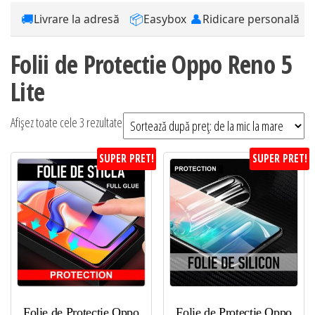
🚚
📦
👤
Livrare la adresă
Easybox
Ridicare personală
Folii de Protectie Oppo Reno 5
Lite
Sortat
Afișez toate cele 3 rezultate
după
SUPER PRET!
SUPER PRET!
preț:
de
la
mic
la
mare
Folie de Protectie Oppo
Folie de Protectie Oppo