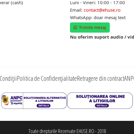
erar (cash)
Luni - Vineri: 10:00 - 17:00
Email:
contact@ehuse.ro
WhatsApp: doar mesaj text
Trimite mesaj
Nu oferim suport audio / vi
Condiții
Politica de Confidențialitate
Retragere din contract
ANP
Toate drepturile Rezervate EHUSE.RO - 2018