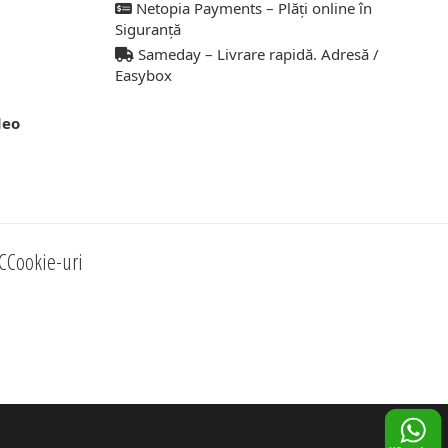
Netopia Payments – Plăți online în
Siguranță
Sameday – Livrare rapidă. Adresă /
Easybox
deo
C
Cookie-uri