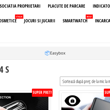
SOCIATIA PROPRIETARI
PLACUTE DE PARCARE
INDICATO
ITALIA
NOU!
OSMETICE
JOCURI SI JUCARII
SMARTWATCH
INCARCA
📦
Easybox
4 S
SUPER PRET!
SUP