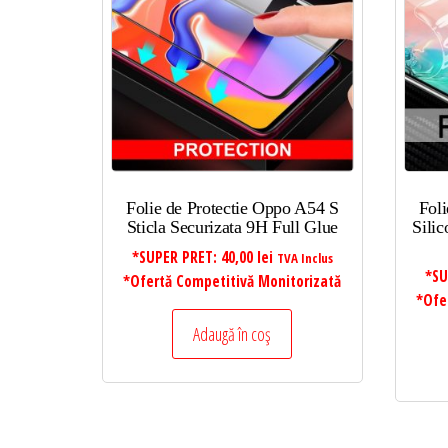
mic
la
mare
Folie de Protectie Oppo A54 S
Fol
Sticla Securizata 9H Full Glue
Sili
*SUPER PRET:
40,00
lei
TVA Inclus
*SU
*Ofertă Competitivă Monitorizată
*Ofe
Adaugă în coș