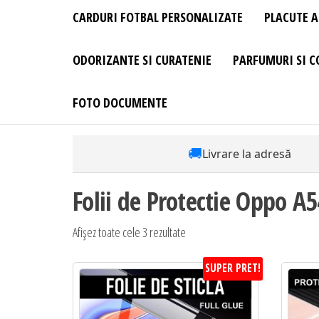
CARDURI FOTBAL PERSONALIZATE
PLACUTE A
ODORIZANTE SI CURATENIE
PARFUMURI SI C
FOTO DOCUMENTE
🚚
Livrare la adresă
Folii de Protectie Oppo A5
Sortat
Afișez toate cele 3 rezultate
după
SUPER PRET!
preț:
de
la