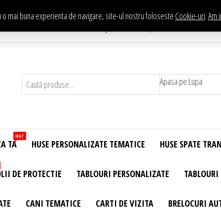
 o mai buna experienta de navigare, site-ul nostru foloseste
Cookie-uri
.
Am i
Te asteptam in Showroom eHuse.ro
. Constantin Brancusi Nr. 11 - Complex Potcoava, Sector 3 Titan - Bucur
Apasa pe Lupa
HOT
ZA TA
HUSE PERSONALIZATE TEMATICE
HUSE SPATE TRA
LII DE PROTECTIE
TABLOURI PERSONALIZATE
TABLOURI
ATE
CANI TEMATICE
CARTI DE VIZITA
BRELOCURI AU