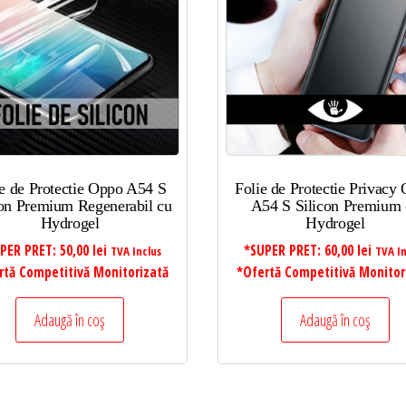
ie de Protectie Oppo A54 S
Folie de Protectie Privacy
con Premium Regenerabil cu
A54 S Silicon Premium 
Hydrogel
Hydrogel
PER PRET:
50,00
lei
*SUPER PRET:
60,00
lei
TVA Inclus
TVA In
rtă Competitivă Monitorizată
*Ofertă Competitivă Monitor
Adaugă în coș
Adaugă în coș