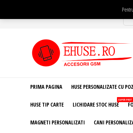
Sari
Pentru
la
Str
conținut
EHuse.ro –
EHuse.ro –
Huse
Site Oficial .
Personalizate
PRIMA PAGINA
HUSE PERSONALIZATE CU PO
Huse
Pentru Orice
Marca de
Personalizate
SUPER PRET
HUSE TIP CARTE
LICHIDARE STOC HUSE
FO
Telefon –
Diverse
Personalizari
MAGNETI PERSONALIZATI
CANI PERSONALIZ
– Accesorii
GSM