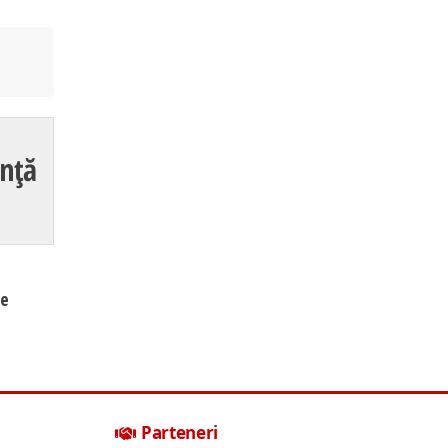
anță
de
Parteneri