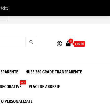
nteles!
esti
0
0,00
lei
NSPARENTE
HUSE 360 GRADE TRANSPARENTE
NOU
 DECORATIVE
PLACI DE ARDEZIE
TO PERSONALIZATE