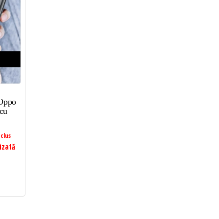
 Oppo
cu
clus
izată