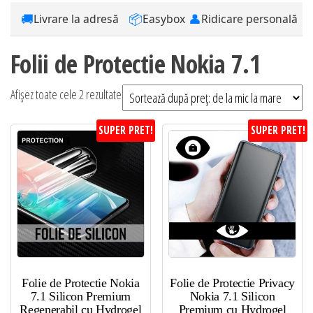
🚚
📦
👤
Livrare la adresă
Easybox
Ridicare personală
Folii de Protectie Nokia 7.1
Sortat
Afișez toate cele 2 rezultate
după
SUPER PRET!
SUPER PRET!
preț:
de
la
mic
la
mare
Folie de Protectie Nokia
Folie de Protectie Privacy
7.1 Silicon Premium
Nokia 7.1 Silicon
Regenerabil cu Hydrogel
Premium cu Hydrogel