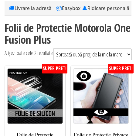
🚚
📦
👤
Livrare la adresă
Easybox
Ridicare personală
Folii de Protectie Motorola One
Fusion Plus
Sortat
Afișez toate cele 2 rezultate
după
SUPER PRET!
SUPER PRET!
preț:
de
la
mic
la
mare
Folie de Protectie
Folie de Protectie Privacy