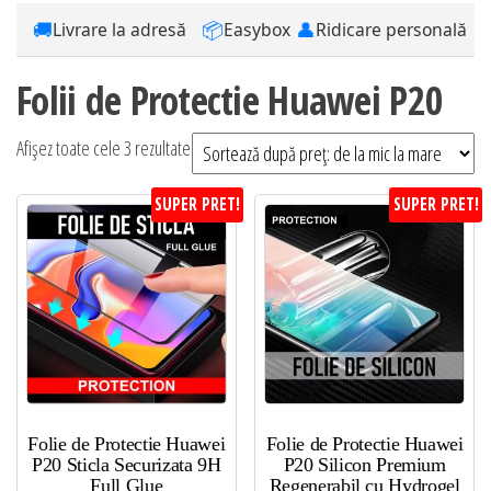
🚚
📦
👤
Livrare la adresă
Easybox
Ridicare personală
Folii de Protectie Huawei P20
Sortat
Afișez toate cele 3 rezultate
după
SUPER PRET!
SUPER PRET!
preț:
de
la
mic
la
mare
Folie de Protectie Huawei
Folie de Protectie Huawei
P20 Sticla Securizata 9H
P20 Silicon Premium
Full Glue
Regenerabil cu Hydrogel