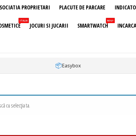
SOCIATIA PROPRIETARI
PLACUTE DE PARCARE
INDICATO
ITALIA
NOU!
OSMETICE
JOCURI SI JUCARII
SMARTWATCH
INCARCA
📦
Easybox
că cu selecția ta.