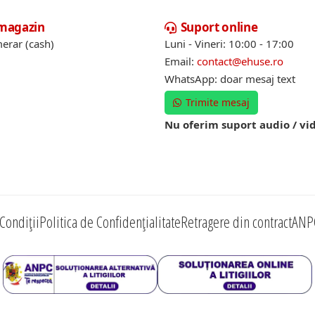
 magazin
Suport online
erar (cash)
Luni - Vineri: 10:00 - 17:00
Email:
contact@ehuse.ro
WhatsApp: doar mesaj text
Trimite mesaj
Nu oferim suport audio / vi
Condiții
Politica de Confidențialitate
Retragere din contract
ANP