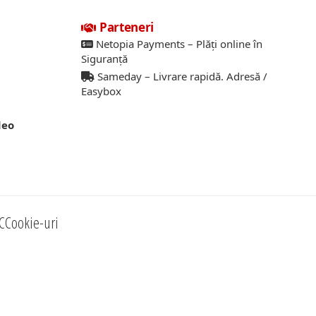
Parteneri
Netopia Payments – Plăți online în
Siguranță
Sameday – Livrare rapidă. Adresă /
Easybox
deo
C
Cookie-uri