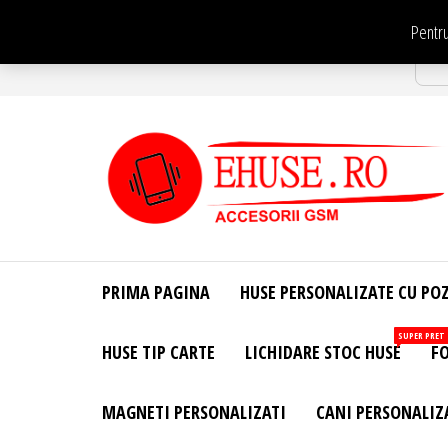
Sari
Pentru
la
Str
conținut
EHuse.ro –
EHuse.ro –
Huse
Site Oficial .
Personalizate
PRIMA PAGINA
HUSE PERSONALIZATE CU PO
Huse
Pentru Orice
Marca de
Personalizate
SUPER PRET
HUSE TIP CARTE
LICHIDARE STOC HUSE
FO
Telefon –
Diverse
Personalizari
MAGNETI PERSONALIZATI
CANI PERSONALIZ
– Accesorii
GSM