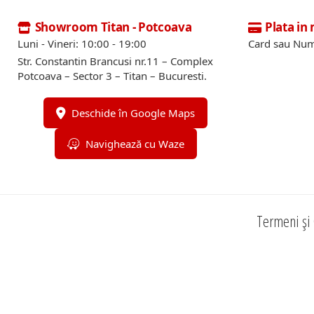
Showroom Titan - Potcoava
Plata in
Luni - Vineri: 10:00 - 19:00
Card sau Num
Str. Constantin Brancusi nr.11 – Complex
Potcoava – Sector 3 – Titan – Bucuresti.
Deschide în Google Maps
Navighează cu Waze
Termeni și 