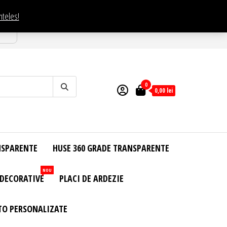
nteles!
esti
0
0,00
lei
NSPARENTE
HUSE 360 GRADE TRANSPARENTE
NOU
 DECORATIVE
PLACI DE ARDEZIE
TO PERSONALIZATE