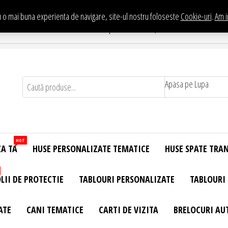
 o mai buna experienta de navigare, site-ul nostru foloseste
Cookie-uri
.
Am i
Te asteptam in Showroom eHuse.ro
. Constantin Brancusi Nr. 11 - Complex Potcoava, Sector 3 Titan - Bucur
Apasa pe Lupa
HOT
ZA TA
HUSE PERSONALIZATE TEMATICE
HUSE SPATE TRA
LII DE PROTECTIE
TABLOURI PERSONALIZATE
TABLOURI
ATE
CANI TEMATICE
CARTI DE VIZITA
BRELOCURI AU